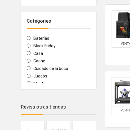
Categories
Baterías
VENT
Black Friday
Casa
Coche
Cuidado de la boca
Juegos
Móviles
Música y vídeo
Ordenadores
Revisa otras tiendas
Salud y belleza
VENT
Smartwatches
Tablets
Tecnología