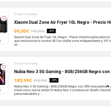
hace 4 semanas
Xiaomi Dual Zone Air Fryer 10L Negro - Precio H
89,00€
149,00€
-40%
Xiaomi Dual Zone Air Fryer 10L Negro - Precio Histórico¡Descubre la f
que revoluciona tu cocina! 🤩 Con doble zona independiente y 101 r
A
un ...
hace 4 semanas
Nubia Neo 3 5G Gaming - 8GB/256GB Negro con
185,99€
298,99€
-38%
Nubia Neo 3 5G Gaming - 8GB/256GB Negro con 38% Descuento🎮 ¡V
móvil como nunca antes! El Nubia Neo 3 combina un diseño futurista
A
personalizables y ...