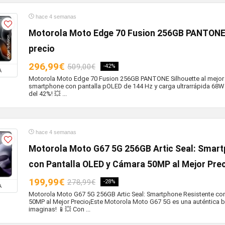
hace 4 semanas
Motorola Moto Edge 70 Fusion 256GB PANTONE 
precio
296,99€
509,00€
-42%
A
Motorola Moto Edge 70 Fusion 256GB PANTONE Silhouette al mejor p
smartphone con pantalla pOLED de 144 Hz y carga ultrarrápida 68W
del 42%! 💥 ...
hace 4 semanas
Motorola Moto G67 5G 256GB Artic Seal: Smart
con Pantalla OLED y Cámara 50MP al Mejor Pre
199,99€
278,99€
-28%
A
Motorola Moto G67 5G 256GB Artic Seal: Smartphone Resistente co
50MP al Mejor Precio¡Este Motorola Moto G67 5G es una auténtica 
imaginas! 📱💥 Con ...