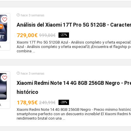
hace 3 semanas
Análisis del Xiaomi 17T Pro 5G 512GB - Caracter
729,00€
999,00€
-27%
Xiaomi 17T Pro 5G 512GB Azul - Análisis completo y oferta especi
Azul - Análisis completo y oferta especial🚀 ¡Encuentra el flagship p
A
combina ...
hace 3 semanas
Xiaomi Redmi Note 14 4G 8GB 256GB Negro - Pr
histórico
178,95€
249,99€
-28%
A
Xiaomi Redmi Note 14 4G 8GB 256GB Negro - Precio mínimo históric
smartphone perfecto con un descuento increíble! El Xiaomi Redmi 
rendimiento brutal con una ...