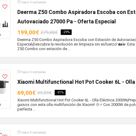
hace 4 semanas
Deerma Z50 Combo Aspiradora Escoba con Est
Autovaciado 27000 Pa - Oferta Especial
199,00€
279,00€
-29%
A
Deerma Z50 Combo Aspiradora Escoba con Estación de Autovaciado
Especial¡Descubre la revolución en limpieza sin esfuerzo! 🏡💫 Es
Z50 Combo con estación de ...
hace 4 semanas
Xiaomi Multifunctional Hot Pot Cooker 6L - Olla
69,00€
99,99€
-31%
Xiaomi Multifunctional Hot Pot Cooker 6L - Olla Eléctrica 2000W¡Prep
guisos con esta olla multifunción de Xiaomi! 🍲⚡ Con 2000W de pot
A
perfecta ...
hace 4 semanas