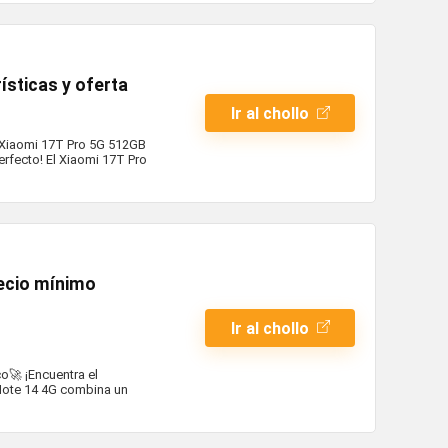
ísticas y oferta
Ir al chollo
alXiaomi 17T Pro 5G 512GB
erfecto! El Xiaomi 17T Pro
ecio mínimo
Ir al chollo
o🚀 ¡Encuentra el
Note 14 4G combina un