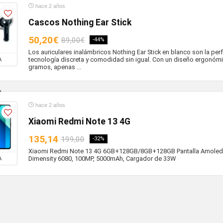
hace 2 años
Cascos Nothing Ear Stick
50,20€
89,00€
-44%
Los auriculares inalámbricos Nothing Ear Stick en blanco son la pe
tecnología discreta y comodidad sin igual. Con un diseño ergonómi
A
gramos, apenas ...
hace 2 años
Xiaomi Redmi Note 13 4G
135,14
199,00
-32%
Xiaomi Redmi Note 13 4G 6GB+128GB/8GB+128GB Pantalla Amoled 
Dimensity 6080, 100MP, 5000mAh, Cargador de 33W
A