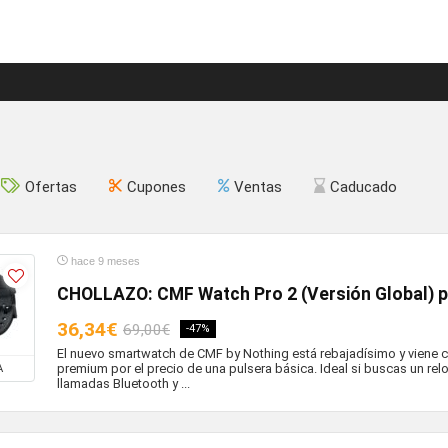
Ofertas
Cupones
Ventas
Caducado
hace 9 meses
CHOLLAZO: CMF Watch Pro 2 (Versión Global) p
36,34€
69,00€
-47%
El nuevo smartwatch de CMF by Nothing está rebajadísimo y viene 
premium por el precio de una pulsera básica. Ideal si buscas un re
A
llamadas Bluetooth y ...