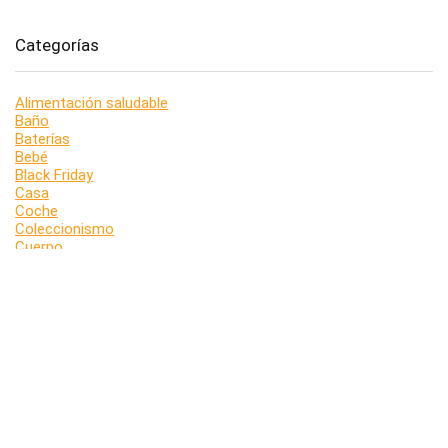
Categorías
Alimentación saludable
Baño
Baterías
Bebé
Black Friday
Casa
Coche
Coleccionismo
Cuerpo
Cuidado de la boca
Estacionales
Juegos
Móviles
Música y vídeo
Niños
Ordenadores
Otros
Rostro
Salud y belleza
Sin categoría