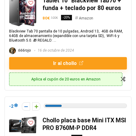
Tablet 10″ Blackview Tab70 +
funda + teclado por 80 euros
80€
-20%
100€
Amazon
Blackview Tab 70 pantalla de 10 pulgadas, Android 13, 4GB de RAM,
64GB de almacenamiento (expandible con una tarjeta SD), WiFi 6 y
Bluetooth 5.0. 🎁 REGALO: ...
666rojo
16 de octubre de 2024
Ir al chollo
Aplica el cupón de 20 euros en Amazon
-2
Chollo placa base Mini ITX MSI
PRO B760M-P DDR4