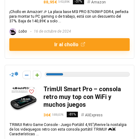
88,95€
-37%
140,89€
Amazon
¡Chollo en Amazon! 🎉 La placa base MSI PRO B760M-P DDR4, perfecta
para montar tu PC gaming o de trabajo, está con un descuento del
37%. Baja de 140,89€ a solo ...
Lobo
16 de octubre de 2024
Ir al chollo
-2
TrimUI Smart Pro – consola
retro muy top con WiFi y
muchos juegos
36€
-81%
188,07€
AliExpress
TRIMUI Retro Game Console - Juego Portátil 4,95”¡Revive la nostalgia
de los videojuegos retro con esta consola portátil TRIMUI! 🎮👾
Características ...