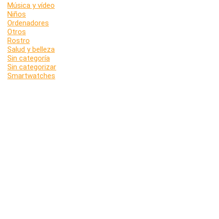
Música y vídeo
Niños
Ordenadores
Otros
Rostro
Salud y belleza
Sin categoría
Sin categorizar
Smartwatches
Sol
Tablets
Tecnología
Viajes
Acerca de chollonario
Chollonario es una comunidad de chollonarios, es decir, todos los que
ahorramos mucho dinero comprando siempre en precios especiales,
ofertas, chollos, rebajas o cómo prefieras llamarlo