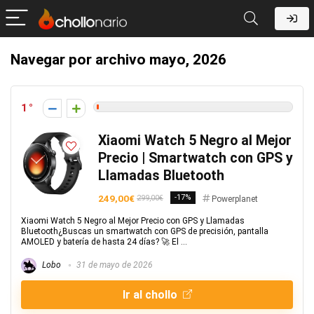
Navegar por archivo
mayo, 2026
1
Xiaomi Watch 5 Negro al Mejor
Precio | Smartwatch con GPS y
Llamadas Bluetooth
249,00€
-17%
299,00€
Powerplanet
Xiaomi Watch 5 Negro al Mejor Precio con GPS y Llamadas
Bluetooth¿Buscas un smartwatch con GPS de precisión, pantalla
AMOLED y batería de hasta 24 días? 🚀 El ...
Lobo
31 de mayo de 2026
Ir al chollo