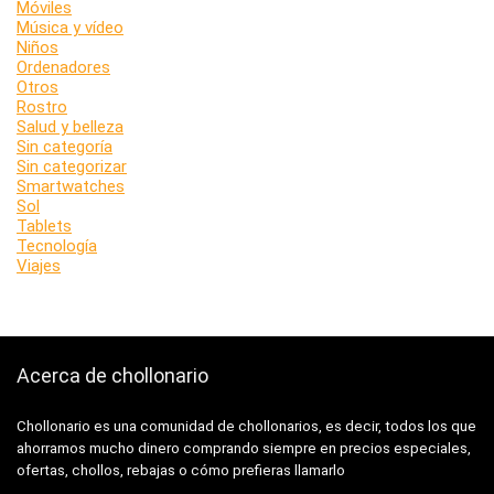
Móviles
Música y vídeo
Niños
Ordenadores
Otros
Rostro
Salud y belleza
Sin categoría
Sin categorizar
Smartwatches
Sol
Tablets
Tecnología
Viajes
Acerca de chollonario
Chollonario es una comunidad de chollonarios, es decir, todos los que
ahorramos mucho dinero comprando siempre en precios especiales,
ofertas, chollos, rebajas o cómo prefieras llamarlo