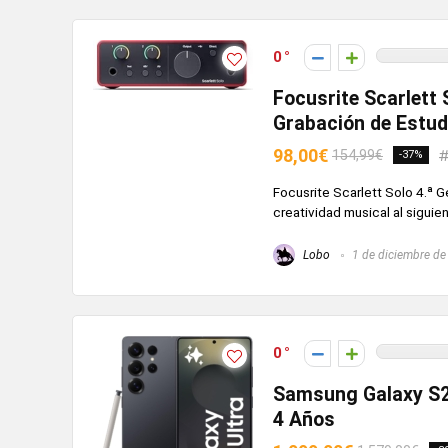
0
Focusrite Scarlett 
Grabación de Estud
98,00€
154,99€
-37%
Focusrite Scarlett Solo 4.ª G
creatividad musical al siguient
Lobo
1 de diciembre de
0
Samsung Galaxy S2
4 Años