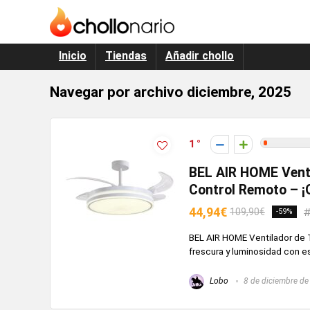
Inicio
Tiendas
Añadir chollo
Navegar por archivo
diciembre, 2025
1
BEL AIR HOME Vent
Control Remoto – ¡O
44,94€
109,90€
-59%
BEL AIR HOME Ventilador de 
frescura y luminosidad con es
Lobo
8 de diciembre de