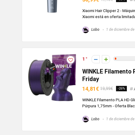
Xiaomi Hair Clipper 2 - Máqui
Xiaomi está en oferta limitad
Lobo
1 de diciembre de
1
WINKLE Filamento P
Friday
14,81€
19,99€
-26%
WINKLE Filamento PLA HD Glit
Púrpura 1,75mm - Oferta Black F
Lobo
1 de diciembre de