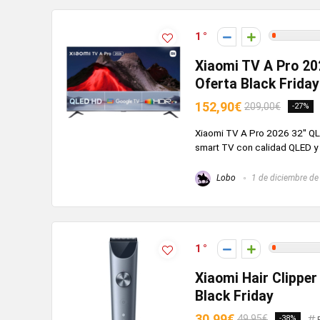
1
Xiaomi TV A Pro 20
Oferta Black Friday
152,90€
209,00€
-27%
Xiaomi TV A Pro 2026 32'' Q
smart TV con calidad QLED y 
Lobo
1 de diciembre de
1
Xiaomi Hair Clipper
Black Friday
30,99€
49,95€
-38%