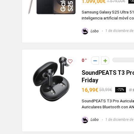
1.099,00€
1.579,00€
-3
Samsung Galaxy S25 Ultra 512
inteligencia artificial móvil 
Lobo
1 de diciembre de
0
SoundPEATS T3 Pro 
Friday
16,99€
59,99€
-72%
SoundPEATS T3 Pro Auricula
Auriculares Bluetooth con ANC
Lobo
1 de diciembre de