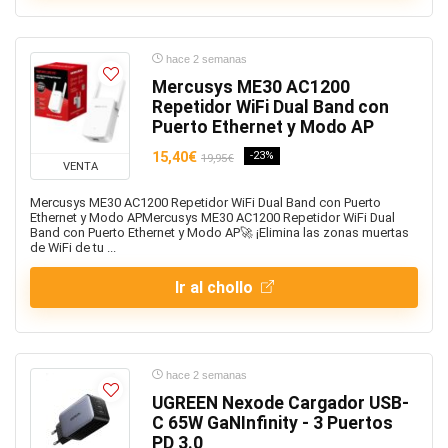
hace 2 semanas
Mercusys ME30 AC1200
Repetidor WiFi Dual Band con
Puerto Ethernet y Modo AP
15,40€
-23%
19,95€
VENTA
Mercusys ME30 AC1200 Repetidor WiFi Dual Band con Puerto
Ethernet y Modo APMercusys ME30 AC1200 Repetidor WiFi Dual
Band con Puerto Ethernet y Modo AP🚀 ¡Elimina las zonas muertas
de WiFi de tu ...
Ir al chollo
hace 2 semanas
UGREEN Nexode Cargador USB-
C 65W GaNInfinity - 3 Puertos
PD 3.0