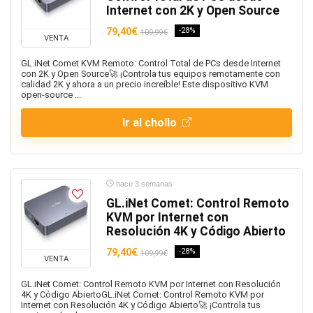
Internet con 2K y Open Source
79,40€
-28%
109,99€
VENTA
GL.iNet Comet KVM Remoto: Control Total de PCs desde Internet
con 2K y Open Source🚀 ¡Controla tus equipos remotamente con
calidad 2K y ahora a un precio increíble! Este dispositivo KVM
open-source ...
Ir al chollo
hace 3 semanas
GL.iNet Comet: Control Remoto
KVM por Internet con
Resolución 4K y Código Abierto
79,40€
-28%
109,99€
VENTA
GL.iNet Comet: Control Remoto KVM por Internet con Resolución
4K y Código AbiertoGL.iNet Comet: Control Remoto KVM por
Internet con Resolución 4K y Código Abierto🚀 ¡Controla tus