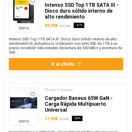
Intenso SSD Top 1TB SATA III -
Disco duro sólido interno de
alto rendimiento
89,99€
-31%
129,98€
VENTA
Intenso SSD Top 1TB SATA III - Disco duro sólido interno de alto
rendimiento🚀 ¡Actualiza tu ordenador con este SSD de 1TB a un
precio increíble! Velocidades de lectura de 550 MB/s y escritura de
500 ...
Ir al chollo
hace 4 semanas
Cargador Baseus 65W GaN -
Carga Rápida Multipuerto
Universal
17,99€
-36%
27,99€
VENTA