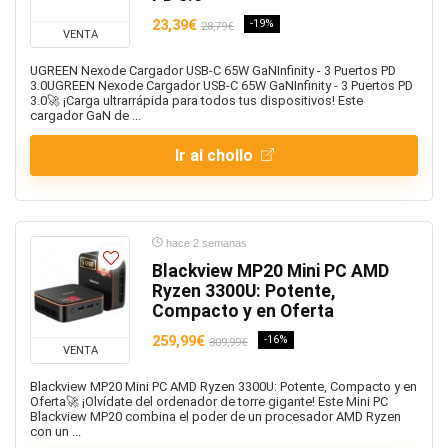
23,39€
-19%
28,79€
VENTA
UGREEN Nexode Cargador USB-C 65W GaNInfinity - 3 Puertos PD
3.0UGREEN Nexode Cargador USB-C 65W GaNInfinity - 3 Puertos PD
3.0🚀 ¡Carga ultrarrápida para todos tus dispositivos! Este
cargador GaN de ...
Ir al chollo
hace 2 semanas
Blackview MP20 Mini PC AMD
Ryzen 3300U: Potente,
Compacto y en Oferta
259,99€
-16%
309,99€
VENTA
Blackview MP20 Mini PC AMD Ryzen 3300U: Potente, Compacto y en
Oferta🚀 ¡Olvídate del ordenador de torre gigante! Este Mini PC
Blackview MP20 combina el poder de un procesador AMD Ryzen
con un ...