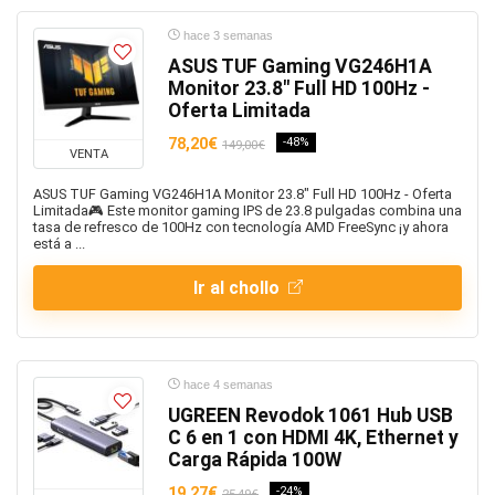
hace 3 semanas
ASUS TUF Gaming VG246H1A
Monitor 23.8" Full HD 100Hz -
Oferta Limitada
78,20€
-48%
149,00€
VENTA
ASUS TUF Gaming VG246H1A Monitor 23.8" Full HD 100Hz - Oferta
Limitada🎮 Este monitor gaming IPS de 23.8 pulgadas combina una
tasa de refresco de 100Hz con tecnología AMD FreeSync ¡y ahora
está a ...
Ir al chollo
hace 4 semanas
UGREEN Revodok 1061 Hub USB
C 6 en 1 con HDMI 4K, Ethernet y
Carga Rápida 100W
19,27€
-24%
25,49€