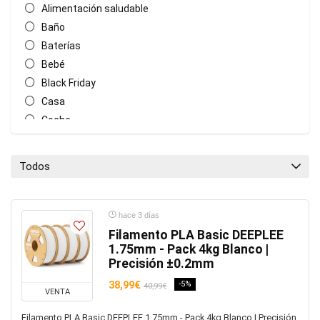
Alimentación saludable
Baño
Baterías
Bebé
Black Friday
Casa
Coche
Coleccionismo
Cuerpo
Todos
Cuidado de la boca
Estacionales
Juegos
hace 3 días
Móviles
Filamento PLA Basic DEEPLEE
1.75mm - Pack 4kg Blanco |
Música y vídeo
Precisión ±0.2mm
Niños
38,99€
-5%
40,99€
Ordenadores
VENTA
Otros
Filamento PLA Basic DEEPLEE 1.75mm - Pack 4kg Blanco | Precisión