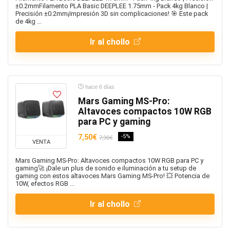
Rostro
±0.2mmFilamento PLA Basic DEEPLEE 1.75mm - Pack 4kg Blanco |
Precisión ±0.2mm¡Impresión 3D sin complicaciones! 🎯 Este pack
Salud y belleza
de 4kg ...
Sin categoría
Ir al chollo
Sin categorizar
Smartwatches
Sol
Tablets
hace 6 días
Tecnología
Mars Gaming MS-Pro:
Viajes
Altavoces compactos 10W RGB
para PC y gaming
Todas las categorías
7,50€
-5%
7,90€
VENTA
Mars Gaming MS-Pro: Altavoces compactos 10W RGB para PC y
gaming🚀 ¡Dale un plus de sonido e iluminación a tu setup de
gaming con estos altavoces Mars Gaming MS-Pro! 💥 Potencia de
10W, efectos RGB ...
Ir al chollo