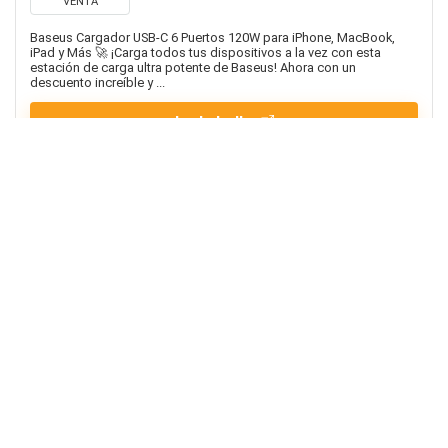
VENTA
Baseus Cargador USB-C 6 Puertos 120W para iPhone, MacBook,
iPad y Más 🚀 ¡Carga todos tus dispositivos a la vez con esta
estación de carga ultra potente de Baseus! Ahora con un
descuento increíble y ...
Ir al chollo
hace 4 semanas
Refrigeración Líquida Mars
Gaming ML-LCD240 AIO con
Pantalla LCD y Ventiladores
ARGB
VENTA
43,52€
-42%
74,90€
Refrigeración Líquida Mars Gaming ML-LCD240 AIO con Pantalla
LCD y Ventiladores ARGBRefrigeración Líquida Mars Gaming ML-
LCD240 AIO con Pantalla LCD y Ventiladores ARGB¡Consigue el
máximo rendimiento ...