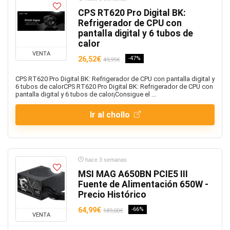
CPS RT620 Pro Digital BK:
Refrigerador de CPU con
pantalla digital y 6 tubos de
calor
VENTA
26,52€
-47%
49,99€
CPS RT620 Pro Digital BK: Refrigerador de CPU con pantalla digital y
6 tubos de calorCPS RT620 Pro Digital BK: Refrigerador de CPU con
pantalla digital y 6 tubos de calor¡Consigue el ...
Ir al chollo
hace 3 semanas
MSI MAG A650BN PCIE5 III
Fuente de Alimentación 650W -
Precio Histórico
64,99€
-66%
189,00€
VENTA