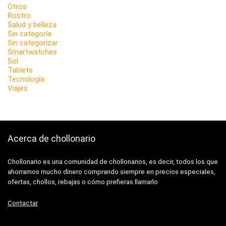
Otros
Rostro
Salud y belleza
Sin categoría
Sin categorizar
Smartwatches
Sol
Tablets
Tecnología
Viajes
Acerca de chollonario
Chollonario es una comunidad de chollonarios, es decir, todos los que
ahorramos mucho dinero comprando siempre en precios especiales,
ofertas, chollos, rebajas o cómo prefieras llamarlo
Contactar