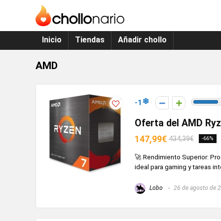
Inicio
Tiendas
Añadir chollo
AMD
-1
Oferta del AMD Ry
147,99€
434,39€
-66%
🚀 Rendimiento Superior: Pro
ideal para gaming y tareas int
Lobo
26 de agosto de 