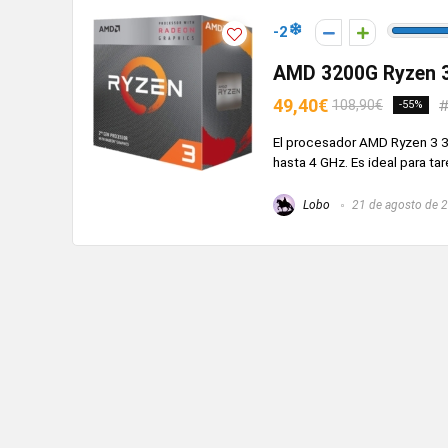
-2
AMD 3200G Ryzen 3 
49,40€
108,90€
-55%
El procesador AMD Ryzen 3 3
hasta 4 GHz. Es ideal para tare
Lobo
21 de agosto de 