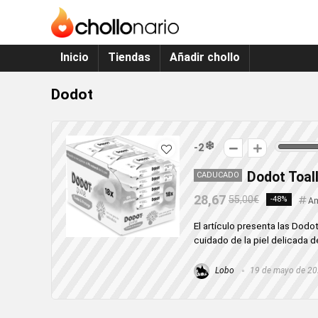
Inicio
Tiendas
Añadir chollo
Dodot
-2
Dodot Toall
CADUCADO
28,67
55,00€
-48%
A
El artículo presenta las Dodo
cuidado de la piel delicada d
Lobo
19 de mayo de 2