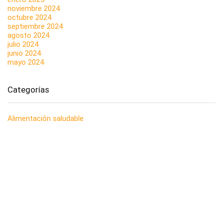
noviembre 2024
octubre 2024
septiembre 2024
agosto 2024
julio 2024
junio 2024
mayo 2024
Categorías
Alimentación saludable
Baño
Baterías
Bebé
Black Friday
Casa
Coche
Coleccionismo
Cuerpo
Cuidado de la boca
Estacionales
Juegos