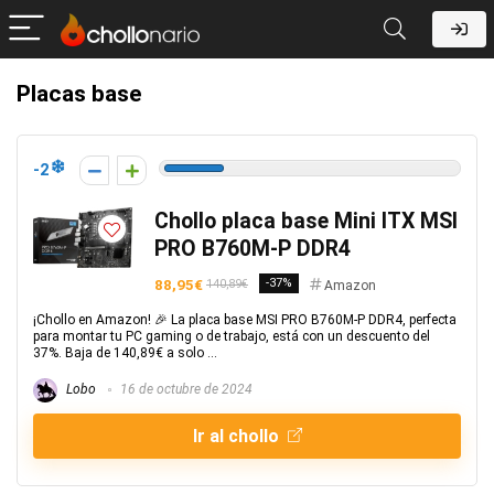
Placas base
-2
Chollo placa base Mini ITX MSI
PRO B760M-P DDR4
88,95€
-37%
140,89€
Amazon
¡Chollo en Amazon! 🎉 La placa base MSI PRO B760M-P DDR4, perfecta
para montar tu PC gaming o de trabajo, está con un descuento del
37%. Baja de 140,89€ a solo ...
Lobo
16 de octubre de 2024
Ir al chollo