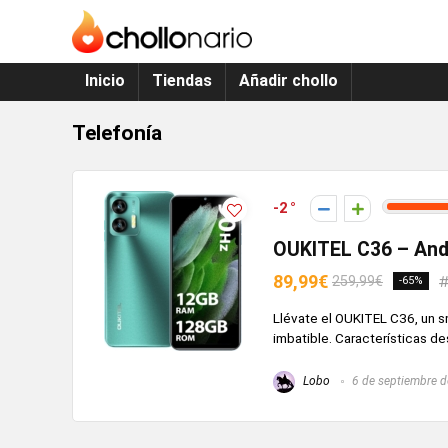
Inicio
Tiendas
Añadir chollo
Telefonía
-2
OUKITEL C36 – And
89,99€
259,99€
-65%
Llévate el OUKITEL C36, un s
imbatible. Características de
Lobo
6 de septiembre 