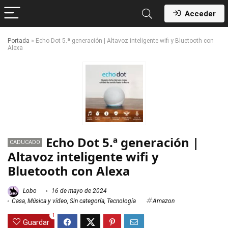
Acceder
Portada
»
Echo Dot 5.ª generación | Altavoz inteligente wifi y Bluetooth con
Alexa
Echo Dot 5.ª generación |
CADUCADO
Altavoz inteligente wifi y
Bluetooth con Alexa
Lobo
16 de mayo de 2024
Casa
,
Música y vídeo
,
Sin categoría
,
Tecnología
Amazon
1
Guardar