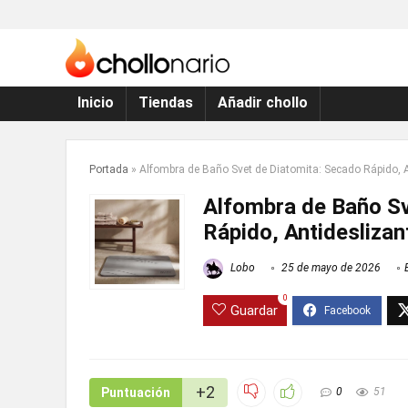
Inicio
Tiendas
Añadir chollo
Portada
»
Alfombra de Baño Svet de Diatomita: Secado Rápido, A
Alfombra de Baño Sv
Rápido, Antidesliza
Lobo
25 de mayo de 2026
0
Guardar
+2
Puntuación
0
51