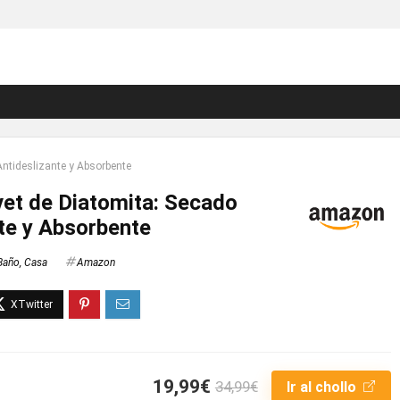
ntideslizante y Absorbente
et de Diatomita: Secado
nte y Absorbente
Baño
,
Casa
Amazon
19,99€
34,99€
Ir al chollo