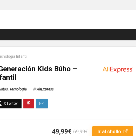
nología Infantil
Generación Kids Búho –
fantil
Niños
,
Tecnología
AliExpress
49,99€
69,99€
Ir al chollo