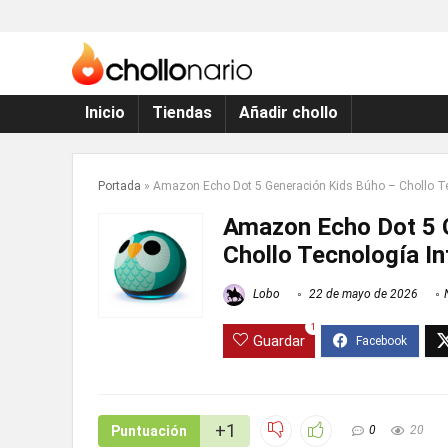
Inicio
Tiendas
Añadir chollo
Portada
»
Amazon Echo Dot 5 Generación Kids Búho – Chollo Tec
Amazon Echo Dot 5 
Chollo Tecnología In
Lobo
22 de mayo de 2026
1
Guardar
+1
Puntuación
0
20