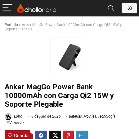
Portada
»
Anker MagGo Power Bank 10000mAh con Carga Qi2 15W y
Soporte Plegable
Anker MagGo Power Bank
10000mAh con Carga Qi2 15W y
Soporte Plegable
Lobo
8 de julio de 2026
Baterías
,
Móviles
,
Tecnología
Amazon
0
Guardar