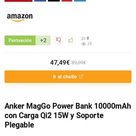
0
+2
Puntuación
28
47,49€
89,99€
Ir al chollo
Anker MagGo Power Bank 10000mAh
con Carga Qi2 15W y Soporte
Plegable