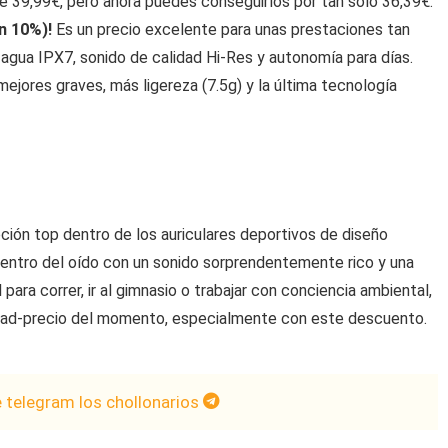
e 39,99€, pero ahora puedes conseguirlos por tan solo 36,39€.
n 10%)!
Es un precio excelente para unas prestaciones tan
 agua IPX7, sonido de calidad Hi-Res y autonomía para días.
mejores graves, más ligereza (7.5g) y la última tecnología
ción top dentro de los auriculares deportivos de diseño
dentro del oído con un sonido sorprendentemente rico y una
 para correr, ir al gimnasio o trabajar con conciencia ambiental,
idad-precio del momento, especialmente con este descuento.
e telegram los chollonarios