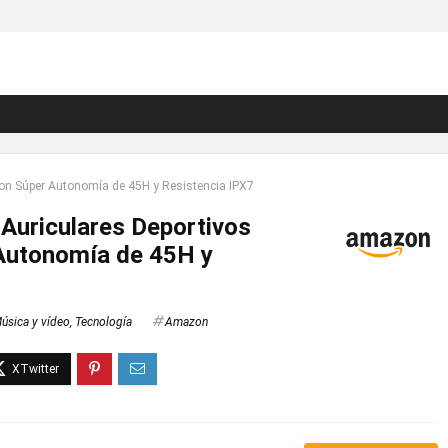
 con Súper Autonomía de 45H y Resistencia IPX7
 Auriculares Deportivos
Autonomía de 45H y
úsica y vídeo
,
Tecnología
Amazon