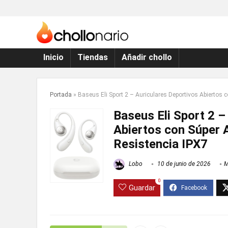
Inicio
Tiendas
Añadir chollo
Portada
»
Baseus Eli Sport 2 – Auriculares Deportivos Abiertos
Baseus Eli Sport 2 –
Abiertos con Súper 
Resistencia IPX7
Lobo
10 de junio de 2026
M
0
Guardar