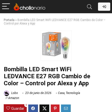
Portada
»
Bombilla LED Smart WiFi LEDVANCE E27 RGB Cambio de Color –
Control por Alexa y App
Bombilla LED Smart WiFi
LEDVANCE E27 RGB Cambio de
Color – Control por Alexa y App
Lobo
23 de junio de 2026
Casa
,
Tecnología
Amazon
0
Guardar