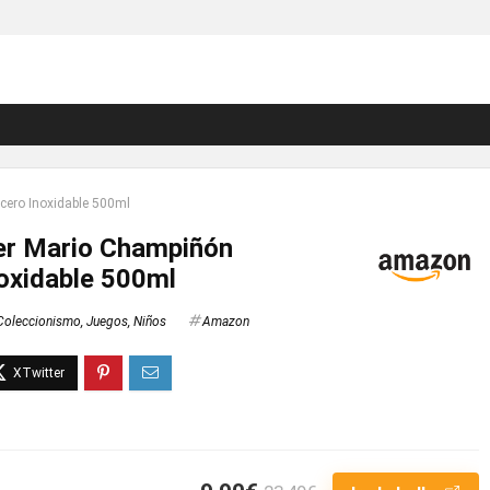
cero Inoxidable 500ml
er Mario Champiñón
oxidable 500ml
Coleccionismo
,
Juegos
,
Niños
Amazon