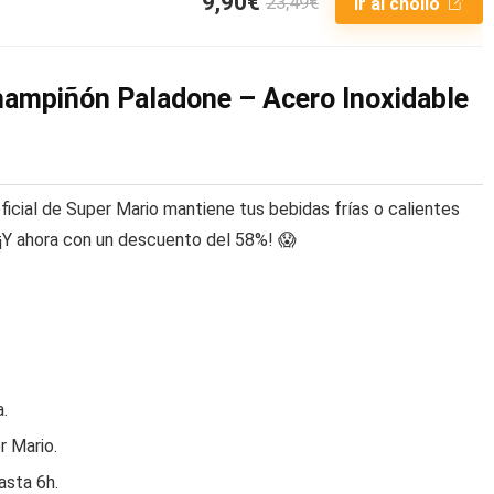
9,90€
23,49€
Ir al chollo
hampiñón Paladone – Acero Inoxidable
oficial de Super Mario mantiene tus bebidas frías o calientes
 ¡Y ahora con un descuento del 58%! 😱
a.
r Mario.
asta 6h.