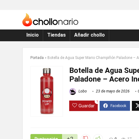
Inicio
Tiendas
Añadir chollo
Portada
»
Botella de Agua Super Mario Champiñón Paladone – A
Botella de Agua Sup
Paladone – Acero In
Lobo
23 de mayo de 2026
1
Guardar
+2
0
37