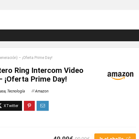
eneración) – ¡Oferta Prime Day!
ero Ring Intercom Video
– ¡Oferta Prime Day!
asa
,
Tecnología
Amazon
49,99€
99,99€