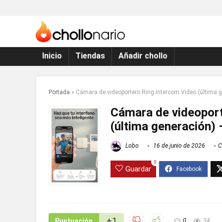
Inicio
Tiendas
Añadir chollo
Portada
»
Cámara de videoportero Ring Intercom Video (última g
Cámara de videoport
(última generación) 
Lobo
16 de junio de 2026
C
0
Guardar
+1
Puntuación
0
34