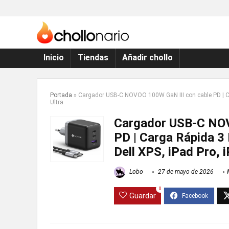
Inicio
Tiendas
Añadir chollo
Portada
»
Cargador USB-C NOVOO 100W GaN III con cable PD | Ca
Ultra
Cargador USB-C NOV
PD | Carga Rápida 3
Dell XPS, iPad Pro, 
Lobo
27 de mayo de 2026
0
Guardar