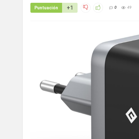
+1
Puntuación
0
49