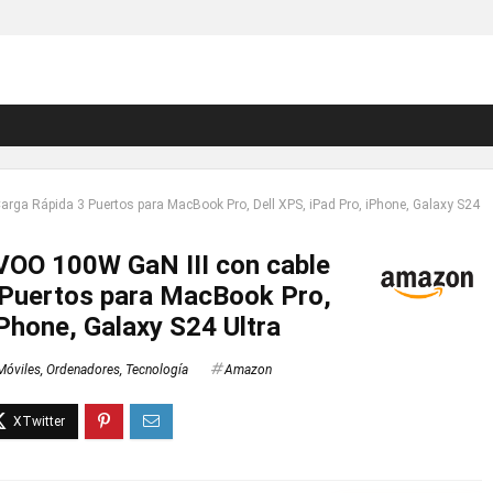
rga Rápida 3 Puertos para MacBook Pro, Dell XPS, iPad Pro, iPhone, Galaxy S24
OO 100W GaN III con cable
 Puertos para MacBook Pro,
iPhone, Galaxy S24 Ultra
Móviles
,
Ordenadores
,
Tecnología
Amazon