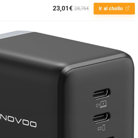
23,01€
28,76€
Ir al chollo