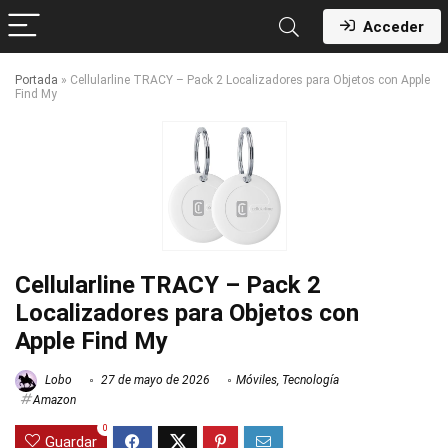
Acceder
Portada
»
Cellularline TRACY – Pack 2 Localizadores para Objetos con Apple
Find My
Cellularline TRACY – Pack 2
Localizadores para Objetos con
Apple Find My
Lobo
27 de mayo de 2026
Móviles
,
Tecnología
Amazon
0
Guardar