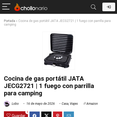
Portada
»
Cocina de gas portátil JATA JECG2721 | 1 fuego con parrilla para
camping
Cocina de gas portátil JATA
JECG2721 | 1 fuego con parrilla
para camping
Lobo
16 de mayo de 2026
Casa
,
Viajes
Amazon
0
Guardar