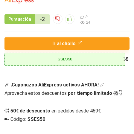
0
-2
Puntuación
24
Ir al chollo
SSES50
🎉
¡Cuponazos AliExpress activos AHORA!
🎉
Aprovecha estos descuentos
por tiempo limitado
😱👇
💥
50€ de descuento
en pedidos desde 469€
🔑 Código:
SSES50