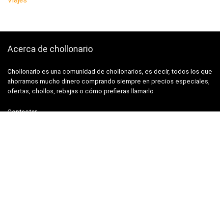
Acerca de chollonario
Chollonario es una comunidad de chollonarios, es decir, todos los que
ahorramos mucho dinero comprando siempre en precios especiales,
ofertas, chollos, rebajas o cómo prefieras llamarlo
Contactar
Links
Política de privacidad
Sobre nosotros
Telegram