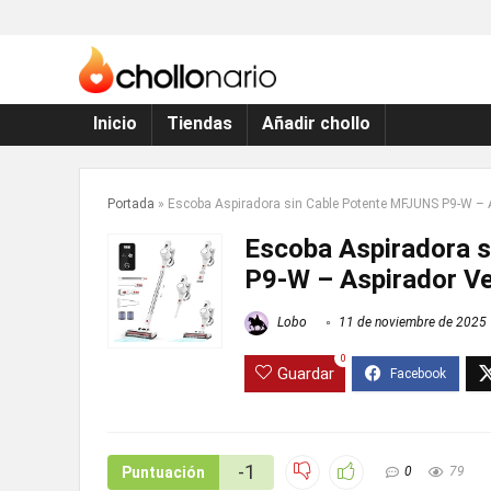
Inicio
Tiendas
Añadir chollo
Portada
»
Escoba Aspiradora sin Cable Potente MFJUNS P9-W – A
Escoba Aspiradora 
P9-W – Aspirador Ve
Lobo
11 de noviembre de 2025
0
Guardar
-1
Puntuación
0
79