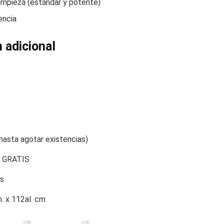
mpieza (estándar y potente)
encia
 adicional
(hasta agotar existencias)
s GRATIS
os
n. x 112al. cm