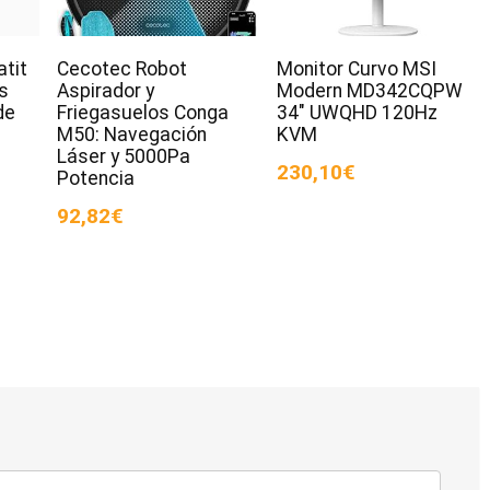
tit
Cecotec Robot
Monitor Curvo MSI
s
Aspirador y
Modern MD342CQPW
de
Friegasuelos Conga
34″ UWQHD 120Hz
M50: Navegación
KVM
Láser y 5000Pa
230,10€
Potencia
92,82€