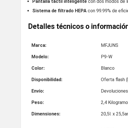
Pantalla táctil inteligente
con dos modos de li
Sistema de filtrado HEPA
con 99.99% de efici
Detalles técnicos o información
Marca:
MFJUNS
Modelo:
P9-W
Color:
Blanco
Disponibilidad:
Oferta flash 
Envío:
Devolucione
Peso:
2,4 Kilogram
Dimensiones:
20,5l. x 25,5a