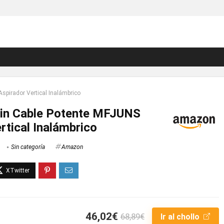
spirador Vertical Inalámbrico
sin Cable Potente MFJUNS
rtical Inalámbrico
Sin categoría
Amazon
46,02€
68,89€
Ir al chollo