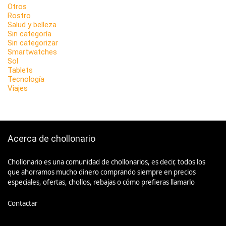
Otros
Rostro
Salud y belleza
Sin categoría
Sin categorizar
Smartwatches
Sol
Tablets
Tecnología
Viajes
Acerca de chollonario
Chollonario es una comunidad de chollonarios, es decir, todos los
que ahorramos mucho dinero comprando siempre en precios
especiales, ofertas, chollos, rebajas o cómo prefieras llamarlo
Contactar