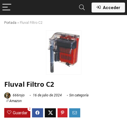
Acceder
Portada
»
Fluval Filtro C2
Fluval Filtro C2
666rojo
16 de julio de 2024
Sin categoría
Amazon
2
Guardar