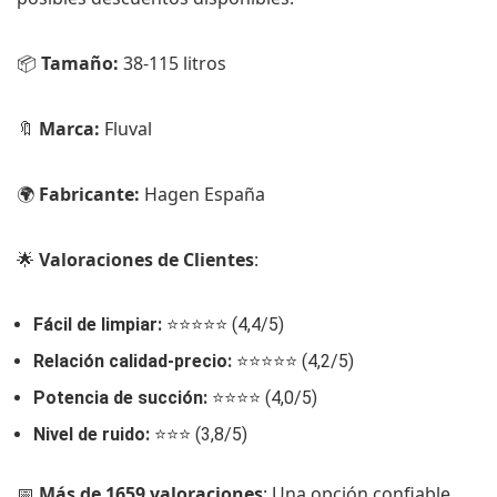
📦
Tamaño:
38-115 litros
🔖
Marca:
Fluval
🌍
Fabricante:
Hagen España
🌟
Valoraciones de Clientes
:
Fácil de limpiar:
⭐️⭐️⭐️⭐️⭐️ (4,4/5)
Relación calidad-precio:
⭐️⭐️⭐️⭐️⭐️ (4,2/5)
Potencia de succión:
⭐️⭐️⭐️⭐️ (4,0/5)
Nivel de ruido:
⭐️⭐️⭐️ (3,8/5)
📅
Más de 1659 valoraciones
: Una opción confiable