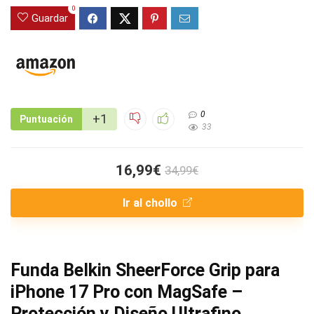
0
Guardar
0
+1
Puntuación
33
16,99€
34,99€
Ir al chollo
Funda Belkin SheerForce Grip para
iPhone 17 Pro con MagSafe –
Protección y Diseño Ultrafino