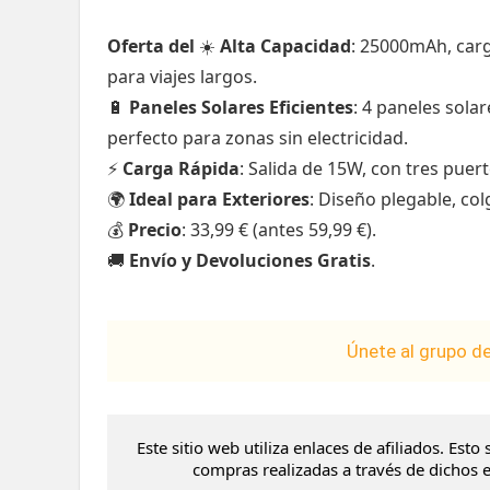
Oferta del
☀️
Alta Capacidad
: 25000mAh, carg
para viajes largos.
🔋
Paneles Solares Eficientes
: 4 paneles sola
perfecto para zonas sin electricidad.
⚡
Carga Rápida
: Salida de 15W, con tres pue
🌍
Ideal para Exteriores
: Diseño plegable, co
💰
Precio
: 33,99 € (antes 59,99 €).
🚚
Envío y Devoluciones Gratis
.
Únete al grupo d
Este sitio web utiliza enlaces de afiliados. Es
compras realizadas a través de dichos en