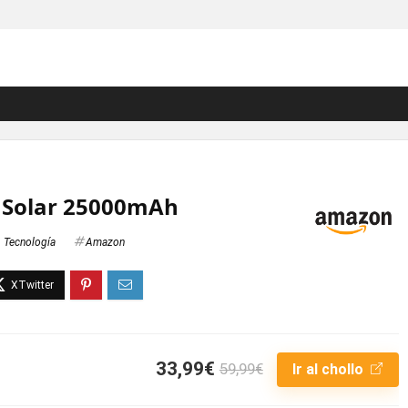
 Solar 25000mAh
Tecnología
Amazon
33,99€
59,99€
Ir al chollo