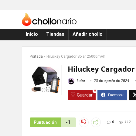
Inicio
Tiendas
Añadir chollo
Portada
»
Hiluckey Cargador Solar 25000mAh
Hiluckey Cargador
Lobo
23 de agosto de 2024
0
Guardar
-1
Puntuación
0
112