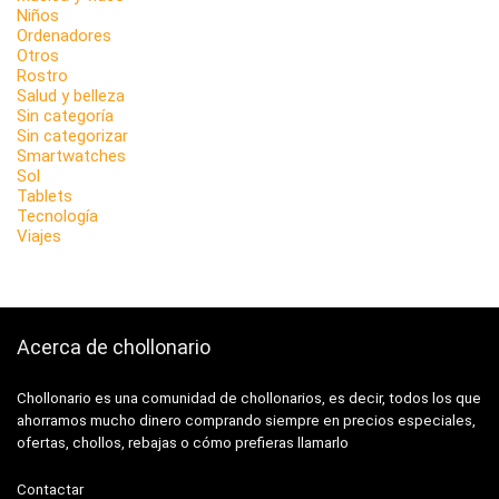
Niños
Ordenadores
Otros
Rostro
Salud y belleza
Sin categoría
Sin categorizar
Smartwatches
Sol
Tablets
Tecnología
Viajes
Acerca de chollonario
Chollonario es una comunidad de chollonarios, es decir, todos los que
ahorramos mucho dinero comprando siempre en precios especiales,
ofertas, chollos, rebajas o cómo prefieras llamarlo
Contactar