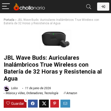
Portada
»
JBL Wave Buds: Auriculares Inalámbricos True Wireless con
Batería de 32 Horas y Resistencia al Agua
JBL Wave Buds: Auriculares
Inalámbricos True Wireless con
Batería de 32 Horas y Resistencia al
Agua
Lobo
11 de junio de 2026
Música y vídeo
,
Ordenadores
,
Tecnología
Amazon
0
Guardar