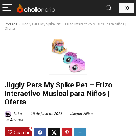
Portada
»
Jiggly Pets My Spike Pet – Erizo Interactivo Musical para Niños |
Oferta
Jiggly Pets My Spike Pet – Erizo
Interactivo Musical para Niños |
Oferta
Lobo
18 de junio de 2026
Juegos
,
Niños
Amazon
0
Guardar