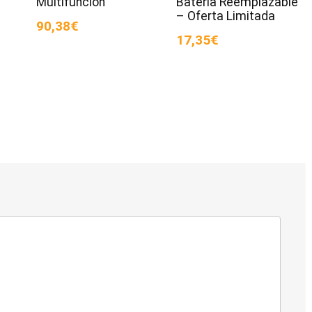
Multifunción
Batería Reemplazable
– Oferta Limitada
90,38€
17,35€