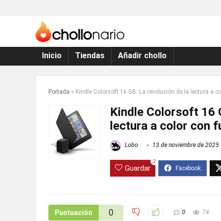
Inicio
Tiendas
Añadir chollo
Portada
»
Kindle Colorsoft 16 GB: La revolución de la lectura a c
Kindle Colorsoft 16 
lectura a color con 
Lobo
13 de noviembre de 2025
2
Guardar
0
Puntuación
0
74