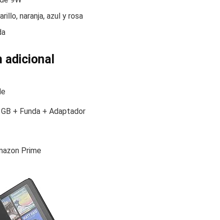
llo, naranja, azul y rosa
da
 adicional
le
 GB + Funda + Adaptador
mazon Prime