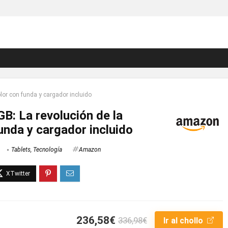
olor con funda y cargador incluido
GB: La revolución de la
funda y cargador incluido
Tablets
,
Tecnología
Amazon
236,58€
336,98€
Ir al chollo