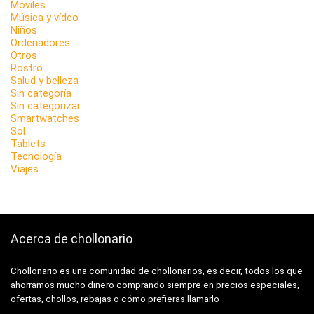
Móviles
Música y vídeo
Niños
Ordenadores
Otros
Rostro
Salud y belleza
Sin categoría
Sin categorizar
Smartwatches
Sol
Tablets
Tecnología
Viajes
Acerca de chollonario
Chollonario es una comunidad de chollonarios, es decir, todos los que
ahorramos mucho dinero comprando siempre en precios especiales,
ofertas, chollos, rebajas o cómo prefieras llamarlo