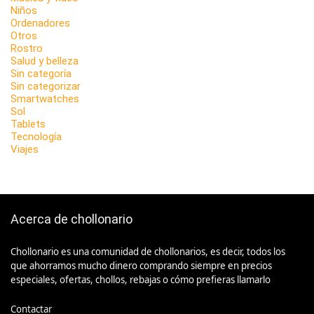
Niños
Ordenadores
Otros
Rostro
Salud y belleza
Sin categoría
Sin categorizar
Smartwatches
Sol
Tablets
Tecnología
Viajes
Acerca de chollonario
Chollonario es una comunidad de chollonarios, es decir, todos los
que ahorramos mucho dinero comprando siempre en precios
especiales, ofertas, chollos, rebajas o cómo prefieras llamarlo
Contactar