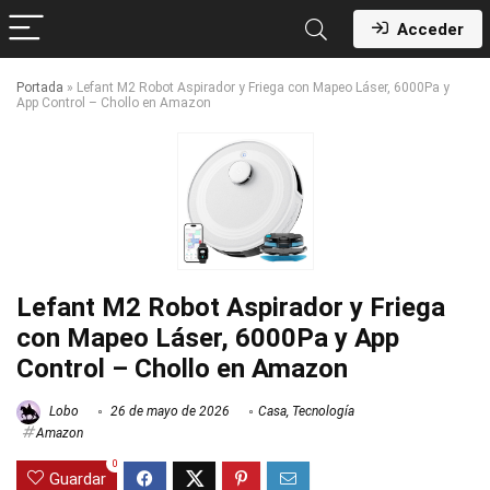
Acceder
Portada
»
Lefant M2 Robot Aspirador y Friega con Mapeo Láser, 6000Pa y
App Control – Chollo en Amazon
Lefant M2 Robot Aspirador y Friega
con Mapeo Láser, 6000Pa y App
Control – Chollo en Amazon
Lobo
26 de mayo de 2026
Casa
,
Tecnología
Amazon
0
Guardar