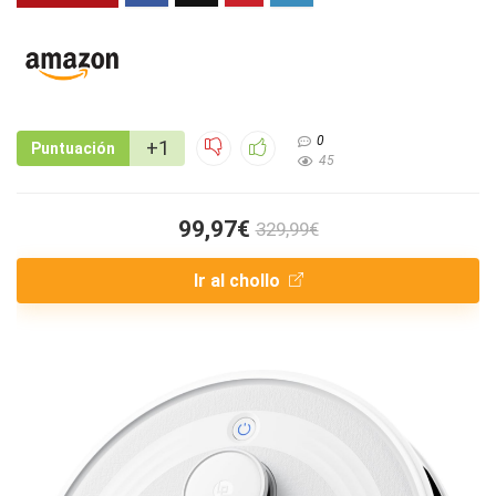
0
+1
Puntuación
45
99,97€
329,99€
Ir al chollo