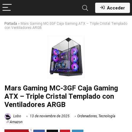
Acceder
Portada
»
Mars Gaming MC-3GF Caja Gaming ATX – Triple Cristal Templado
con Ventiladores ARGB
Mars Gaming MC-3GF Caja Gaming
ATX – Triple Cristal Templado con
Ventiladores ARGB
Lobo
13 de noviembre de 2025
Ordenadores
,
Tecnología
Amazon
1