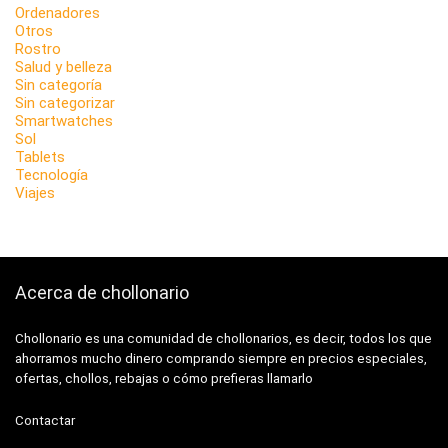
Ordenadores
Otros
Rostro
Salud y belleza
Sin categoría
Sin categorizar
Smartwatches
Sol
Tablets
Tecnología
Viajes
Acerca de chollonario
Chollonario es una comunidad de chollonarios, es decir, todos los que
ahorramos mucho dinero comprando siempre en precios especiales,
ofertas, chollos, rebajas o cómo prefieras llamarlo
Contactar