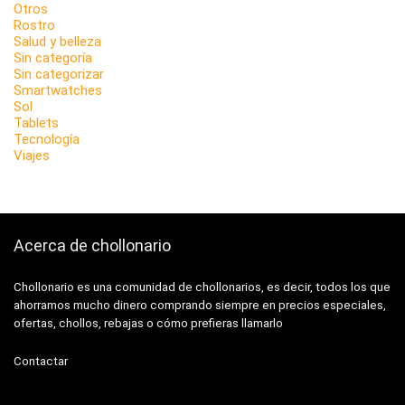
Otros
Rostro
Salud y belleza
Sin categoría
Sin categorizar
Smartwatches
Sol
Tablets
Tecnología
Viajes
Acerca de chollonario
Chollonario es una comunidad de chollonarios, es decir, todos los que
ahorramos mucho dinero comprando siempre en precios especiales,
ofertas, chollos, rebajas o cómo prefieras llamarlo
Contactar