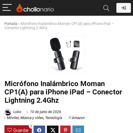
Portada
»
Micrófono Inalámbrico Moman CP1(A) para iPhone iPad –
Conector Lightning 2.4Ghz
Micrófono Inalámbrico Moman
CP1(A) para iPhone iPad – Conector
Lightning 2.4Ghz
Lobo
10 de junio de 2026
Móviles
,
Música y vídeo
,
Tecnología
Amazon
0
Guardar