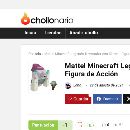
Inicio
Tiendas
Añadir chollo
Portada
»
Mattel Minecraft Legends Devorador con Slime – Figur
Mattel Minecraft Le
Figura de Acción
Lobo
22 de agosto de 2024
1
Guardar
-1
Puntuación
0
91