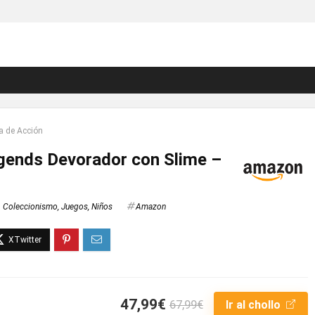
a de Acción
gends Devorador con Slime –
Coleccionismo
,
Juegos
,
Niños
Amazon
47,99€
67,99€
Ir al chollo