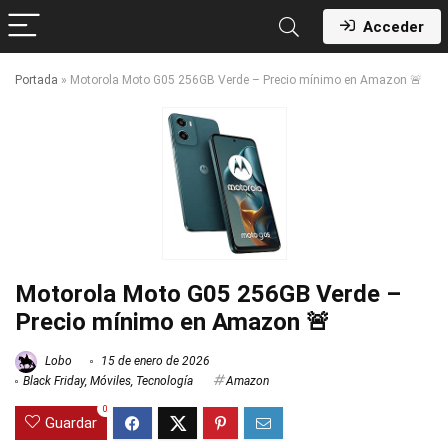
Acceder
Portada
»
Motorola Moto G05 256GB Verde – Precio mínimo en Amazon 🚨
Motorola Moto G05 256GB Verde –
Precio mínimo en Amazon 🚨
Lobo
15 de enero de 2026
Black Friday
,
Móviles
,
Tecnología
Amazon
0
Guardar