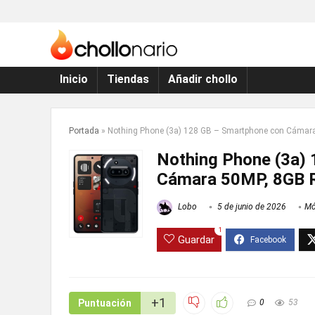
Inicio
Tiendas
Añadir chollo
Portada
»
Nothing Phone (3a) 128 GB – Smartphone con Cámar
Nothing Phone (3a)
Cámara 50MP, 8GB 
Lobo
5 de junio de 2026
Mó
1
Guardar
+1
Puntuación
0
53