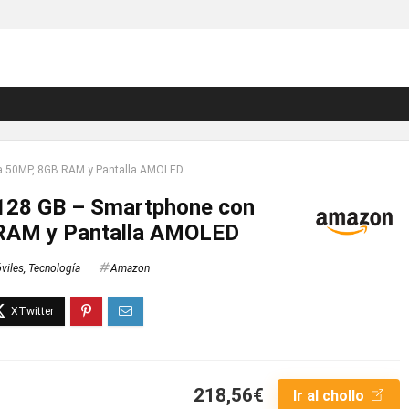
a 50MP, 8GB RAM y Pantalla AMOLED
 128 GB – Smartphone con
RAM y Pantalla AMOLED
viles
,
Tecnología
Amazon
218,56€
Ir al chollo