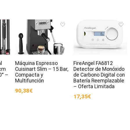
l
Máquina Espresso
FireAngel FA6812
cm
Cuisinart Slim – 15 Bar,
Detector de Monóxido
0° –
Compacta y
de Carbono Digital con
Multifunción
Batería Reemplazable
– Oferta Limitada
90,38€
17,35€