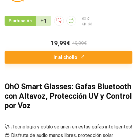
0
+1
Puntuación
36
19,99€
49,99€
Ir al chollo
OhO Smart Glasses: Gafas Bluetooth
con Altavoz, Protección UV y Control
por Voz
🚀 ¡Tecnología y estilo se unen en estas gafas inteligentes!
😎 Disfruta de audio manos libres, protección solar