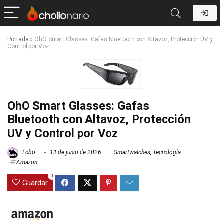
Portada
»
OhO Smart Glasses: Gafas Bluetooth con Altavoz, Protección UV y
Control por Voz
OhO Smart Glasses: Gafas
Bluetooth con Altavoz, Protección
UV y Control por Voz
Lobo
13 de junio de 2026
Smartwatches
,
Tecnología
Amazon
0
Guardar