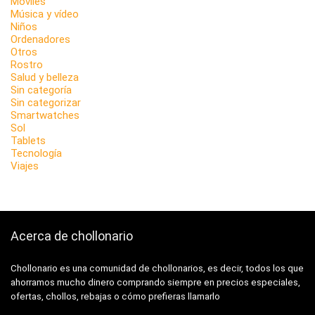
Móviles
Música y vídeo
Niños
Ordenadores
Otros
Rostro
Salud y belleza
Sin categoría
Sin categorizar
Smartwatches
Sol
Tablets
Tecnología
Viajes
Acerca de chollonario
Chollonario es una comunidad de chollonarios, es decir, todos los que
ahorramos mucho dinero comprando siempre en precios especiales,
ofertas, chollos, rebajas o cómo prefieras llamarlo