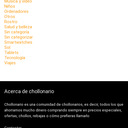
Música y vídeo
Niños
Ordenadores
Otros
Rostro
Salud y belleza
Sin categoría
Sin categorizar
Smartwatches
Sol
Tablets
Tecnología
Viajes
Acerca de chollonario
Chollonario es una comunidad de chollonarios, es decir, todos los que
ahorramos mucho dinero comprando siempre en precios especiales,
ofertas, chollos, rebajas o cómo prefieras llamarlo
Contactar