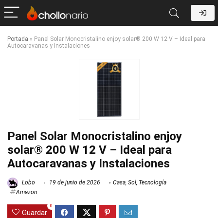
Portada
»
Panel Solar Monocristalino enjoy solar® 200 W 12 V – Ideal para
Autocaravanas y Instalaciones
Panel Solar Monocristalino enjoy
solar® 200 W 12 V – Ideal para
Autocaravanas y Instalaciones
Lobo
19 de junio de 2026
Casa
,
Sol
,
Tecnología
Amazon
0
Guardar