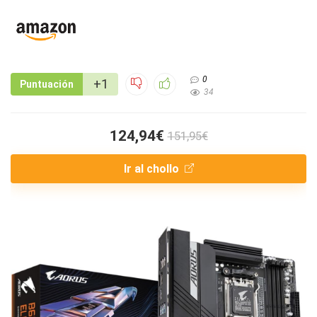
0
+1
Puntuación
34
124,94€
151,95€
Ir al chollo