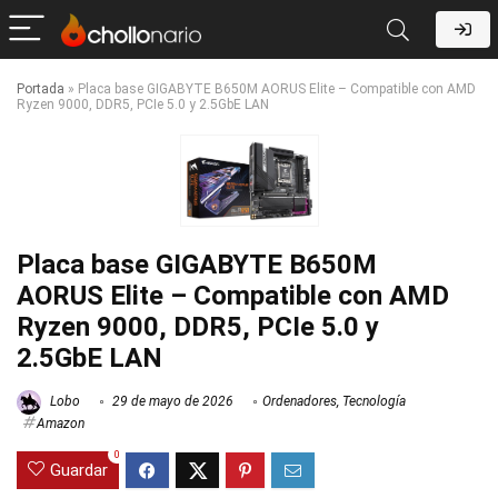
Portada
»
Placa base GIGABYTE B650M AORUS Elite – Compatible con AMD
Ryzen 9000, DDR5, PCIe 5.0 y 2.5GbE LAN
Placa base GIGABYTE B650M
AORUS Elite – Compatible con AMD
Ryzen 9000, DDR5, PCIe 5.0 y
2.5GbE LAN
Lobo
29 de mayo de 2026
Ordenadores
,
Tecnología
Amazon
0
Guardar