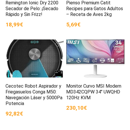
Remington Ionic Dry 2200
Pienso Premium Catit
Secador de Pelo: ¡Secado
Recipes para Gatos Adultos
Rápido y Sin Frizz!
– Receta de Aves 2kg
18,99€
5,69€
Cecotec Robot Aspirador y
Monitor Curvo MSI Modern
Friegasuelos Conga M50:
MD342CQPW 34″ UWQHD
Navegación Láser y 5000Pa
120Hz KVM
Potencia
230,10€
92,82€