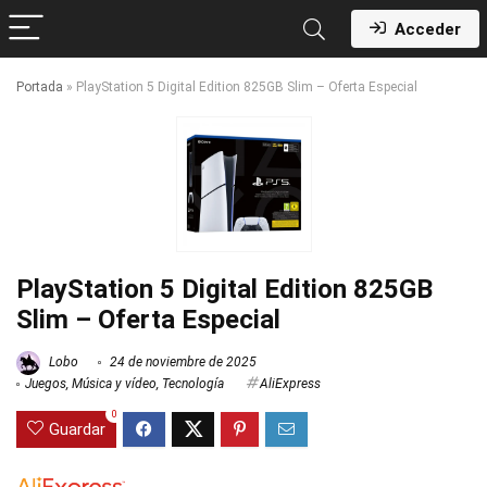
Acceder
Portada
»
PlayStation 5 Digital Edition 825GB Slim – Oferta Especial
PlayStation 5 Digital Edition 825GB
Slim – Oferta Especial
Lobo
24 de noviembre de 2025
Juegos
,
Música y vídeo
,
Tecnología
AliExpress
0
Guardar