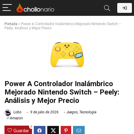
Portada
»
Power A Controlador Inalámbrico Mejorado Nintendo Switch –
Peely: Análisis y Mejor Precio
Power A Controlador Inalámbrico
Mejorado Nintendo Switch – Peely:
Análisis y Mejor Precio
Lobo
9 de julio de 2026
Juegos
,
Tecnología
Amazon
0
Guardar