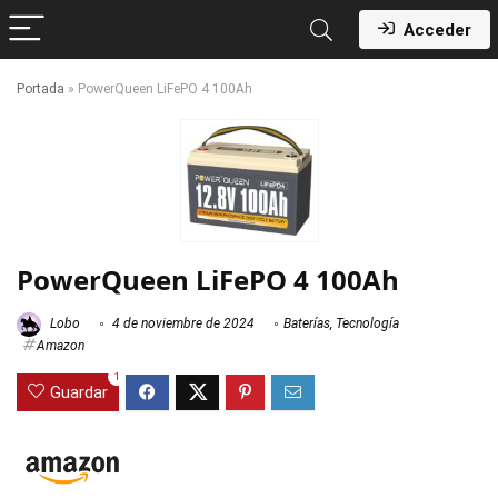
Acceder
Portada
»
PowerQueen LiFePO 4 100Ah
PowerQueen LiFePO 4 100Ah
Lobo
4 de noviembre de 2024
Baterías
,
Tecnología
Amazon
1
Guardar