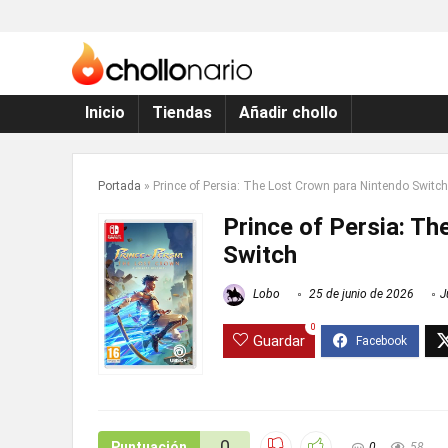
Inicio
Tiendas
Añadir chollo
Portada
»
Prince of Persia: The Lost Crown para Nintendo Switch
Prince of Persia: T
Switch
Lobo
25 de junio de 2026
J
0
Guardar
0
Puntuación
0
58