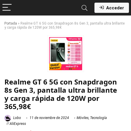
Acceder
Portada
»
Realme GT 6 5G con Snapdragon 8s Gen 3, pantalla ultra brillante
y carga rápida de 120W por 365,98€
Realme GT 6 5G con Snapdragon
8s Gen 3, pantalla ultra brillante
y carga rápida de 120W por
365,98€
Lobo
11 de noviembre de 2024
Móviles
,
Tecnología
AliExpress